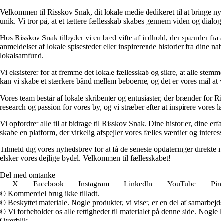
Velkommen til Risskov Snak, dit lokale medie dedikeret til at bringe ny
unik. Vi tror på, at et tættere fællesskab skabes gennem viden og dial
Hos Risskov Snak tilbyder vi en bred vifte af indhold, der spænder fra
anmeldelser af lokale spisesteder eller inspirerende historier fra dine na
lokalsamfund.
Vi eksisterer for at fremme det lokale fællesskab og sikre, at alle stem
kan vi skabe et stærkere bånd mellem beboerne, og det er vores mål at v
Vores team består af lokale skribenter og entusiaster, der brænder for Ri
research og passion for vores by, og vi stræber efter at inspirere vores l
Vi opfordrer alle til at bidrage til Risskov Snak. Dine historier, dine e
skabe en platform, der virkelig afspejler vores fælles værdier og interess
Tilmeld dig vores nyhedsbrev for at få de seneste opdateringer direkte
elsker vores dejlige bydel. Velkommen til fællesskabet!
Del med omtanke
X
Facebook
Instagram
LinkedIn
YouTube
Pin
© Kommerciel brug ikke tilladt.
© Beskyttet materiale. Nogle produkter, vi viser, er en del af samarbejd
© Vi forbeholder os alle rettigheder til materialet på denne side. Nogle
Overblik