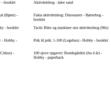
 - booklet
Aktivitetsbog - lalee sand
al (Bjørn) -
Fakta aktivitetsbog: Dinosaurer - Børnebog -
booklet
bby - booklet
Tactic Biler og maskiner stor aktivitersbog (96s)
r - Hobby -
Prik til prik: 1-100 (Legehus) - Hobby - booklet
(Cirkus) -
100 sjove opgaver: Bondegården (fra 4 år) -
Hobby - paperback