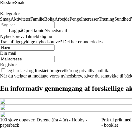
RisskovSnak
Kategorier
Smag
Aktiviteter
Familie
Bolig
Arbejde
Penge
Interesser
Træning
Sundhed
Log på
Opret konto
Nyhedsmail
Nyhedsbrev: Tilmeld dig nu
Træt af ligegyldige nyhedsbreve? Det her er anderledes.
Din mail
Registrer
Jeg har læst og forstået brugervilkår og privatlivspolitik.
Når du vælger at modtage vores nyhedsbrev, giver du samtykke til både v
En informativ gennemgang af forskellige ak
100 sjove opgaver: Dyrene (fra 4 år) - Hobby -
Prik til prik me
paperback
- booklet