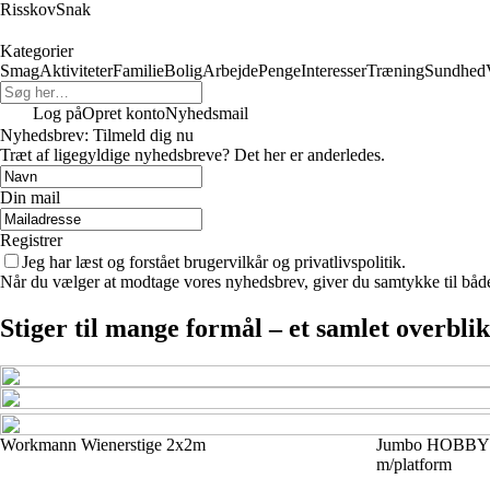
RisskovSnak
Kategorier
Smag
Aktiviteter
Familie
Bolig
Arbejde
Penge
Interesser
Træning
Sundhed
Log på
Opret konto
Nyhedsmail
Nyhedsbrev: Tilmeld dig nu
Træt af ligegyldige nyhedsbreve? Det her er anderledes.
Din mail
Registrer
Jeg har læst og forstået brugervilkår og privatlivspolitik.
Når du vælger at modtage vores nyhedsbrev, giver du samtykke til både v
Stiger til mange formål – et samlet overbl
Workmann Wienerstige 2x2m
Jumbo HOBBY Un
m/platform