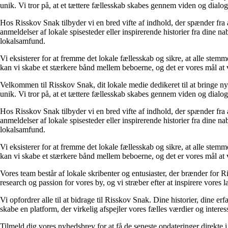
unik. Vi tror på, at et tættere fællesskab skabes gennem viden og dial
Hos Risskov Snak tilbyder vi en bred vifte af indhold, der spænder fra
anmeldelser af lokale spisesteder eller inspirerende historier fra dine na
lokalsamfund.
Vi eksisterer for at fremme det lokale fællesskab og sikre, at alle stem
kan vi skabe et stærkere bånd mellem beboerne, og det er vores mål at v
Velkommen til Risskov Snak, dit lokale medie dedikeret til at bringe ny
unik. Vi tror på, at et tættere fællesskab skabes gennem viden og dial
Hos Risskov Snak tilbyder vi en bred vifte af indhold, der spænder fra
anmeldelser af lokale spisesteder eller inspirerende historier fra dine na
lokalsamfund.
Vi eksisterer for at fremme det lokale fællesskab og sikre, at alle stem
kan vi skabe et stærkere bånd mellem beboerne, og det er vores mål at v
Vores team består af lokale skribenter og entusiaster, der brænder for Ri
research og passion for vores by, og vi stræber efter at inspirere vores l
Vi opfordrer alle til at bidrage til Risskov Snak. Dine historier, dine e
skabe en platform, der virkelig afspejler vores fælles værdier og interess
Tilmeld dig vores nyhedsbrev for at få de seneste opdateringer direkte