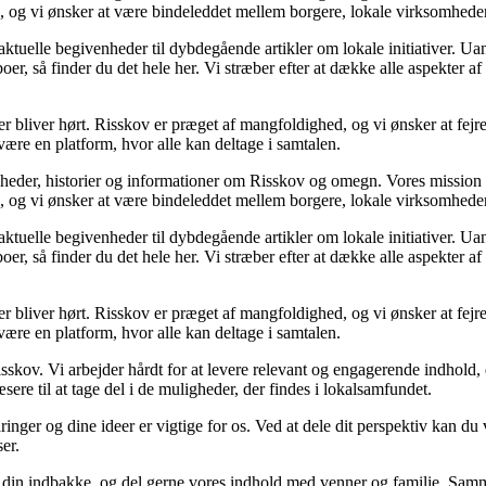
og, og vi ønsker at være bindeleddet mellem borgere, lokale virksomhede
 aktuelle begivenheder til dybdegående artikler om lokale initiativer.
boer, så finder du det hele her. Vi stræber efter at dække alle aspekter af
mer bliver hørt. Risskov er præget af mangfoldighed, og vi ønsker at fejr
ære en platform, hvor alle kan deltage i samtalen.
heder, historier og informationer om Risskov og omegn. Vores mission er
og, og vi ønsker at være bindeleddet mellem borgere, lokale virksomhede
 aktuelle begivenheder til dybdegående artikler om lokale initiativer.
boer, så finder du det hele her. Vi stræber efter at dække alle aspekter af
mer bliver hørt. Risskov er præget af mangfoldighed, og vi ønsker at fejr
ære en platform, hvor alle kan deltage i samtalen.
sskov. Vi arbejder hårdt for at levere relevant og engagerende indhold, d
æsere til at tage del i de muligheder, der findes i lokalsamfundet.
rfaringer og dine ideer er vigtige for os. Ved at dele dit perspektiv kan 
er.
 i din indbakke, og del gerne vores indhold med venner og familie. Samm