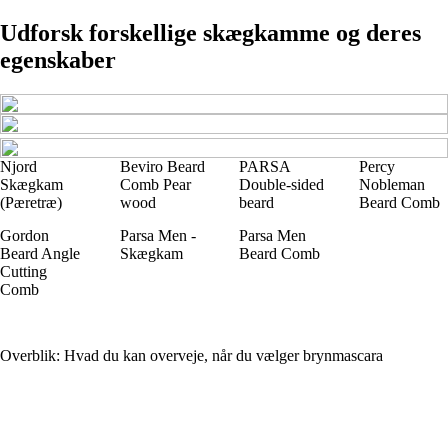
Udforsk forskellige skægkamme og deres
egenskaber
Njord
Beviro Beard
PARSA
Percy
Skægkam
Comb Pear
Double-sided
Nobleman
(Pæretræ)
wood
beard
Beard Comb
Gordon
Parsa Men -
Parsa Men
Beard Angle
Skægkam
Beard Comb
Cutting
Comb
Overblik: Hvad du kan overveje, når du vælger brynmascara